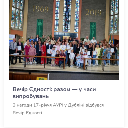
Вечір Єднoсті: разом — у часи
випробувань
З нагоди 17-річчя АУРІ у Дубліні відбувся
Вечір Єдності