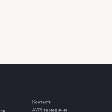
Контакти
АУРІ та медична
ола