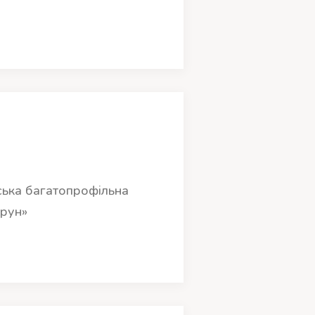
ька багатопрофільна
орун»