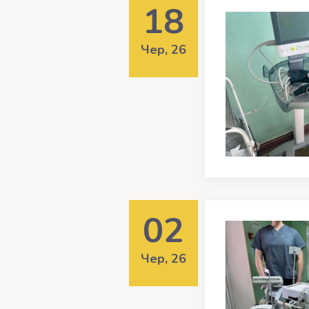
18
Чер, 26
02
Чер, 26