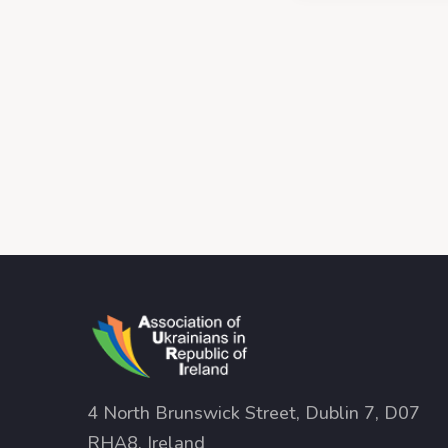
4 North Brunswick Street, Dublin 7, D07
RHA8, Ireland