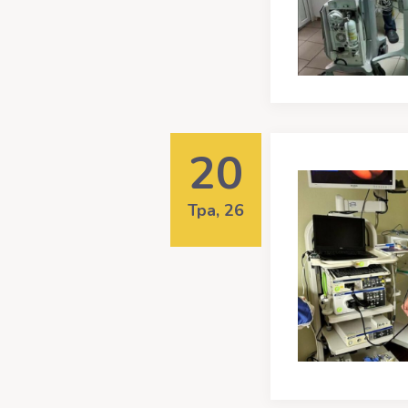
20
Тра, 26