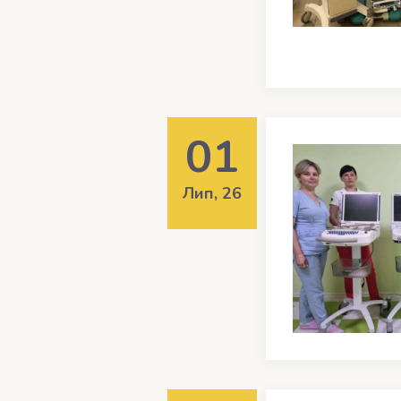
01
Лип, 26