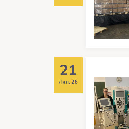
21
Лип, 26