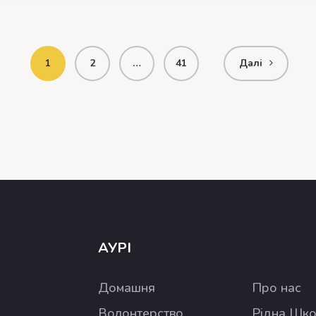
1
2
…
41
Далі
АУРІ
Домашня
Про нас
Волонтерство
Рідна Шк