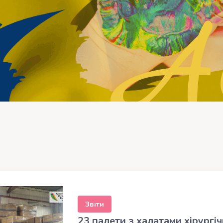
А
Звіти
23 палети з халатами хірург