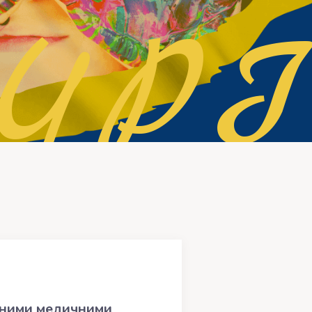
УРІ
ічними медичними