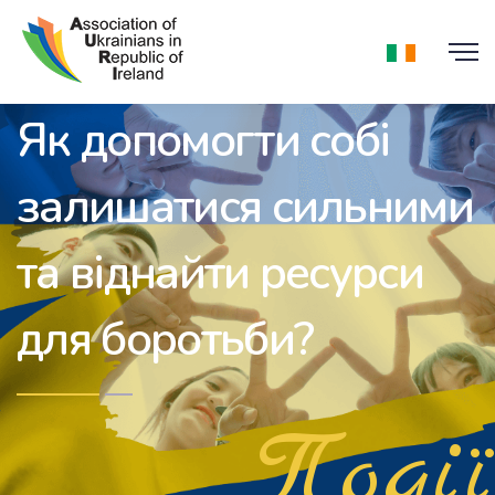
Як допомогти собі
залишатися сильними
та віднайти ресурси
для боротьби?
Події