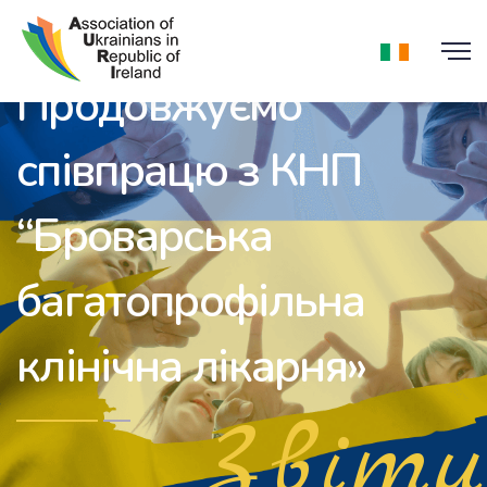
Продовжуємо
співпрацю з КНП
“Броварська
багатопрофільна
клінічна лікарня»
Звіти