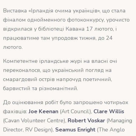
Виставка «Ірландія очима українців», що стала
фіналом однойменного фотоконкурсу, урочисто
відкрилася у бібліотеці Кавана 17 лютого, і
працюватиме там упродовж тижня, до 24
лютого.
Компетентне ірландське журі на власні очі
переконалося, що український погляд на
смарагдовий острів напрочуд поетичний,
барвистий та різноманітний.
До оцінювання робіт було запрошено чотирьох
фахівців:
Joe Keenan
(Art Council),
Clare Willis
(Cavan Volunteer Centre),
Robert Voskar
(Managing
Director, RV Design),
Seamus Enright
(The Anglo