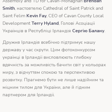
Assembly and TD for Cavan-Monaghan
Brendan
Smith
, настоятелю Cathedral of Saint Patrick and
Saint Felim
Kevin Fay
, CEO of Cavan County Local
Development
Terry Hyland
, Голові Асоціації
Українців в Республіці Ірландія
Сергію Балану
.
Дружня Ірландія всебічно підтримує нашу
державу у час скрути. Цим фотоконкурсом
українці в Ірландії висловлюють глибоку
вдячність за можливість бачити світ у кольорах
миру, з відчуттям спокою та перспективою
розвитку. Прагнемо бути не лише надійним та
міцним тилом для України, але й гідним
партнером для Ірландії.