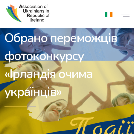
Обрано переможців
фотоконкурсу
«Ірландія очима
українців»
Події