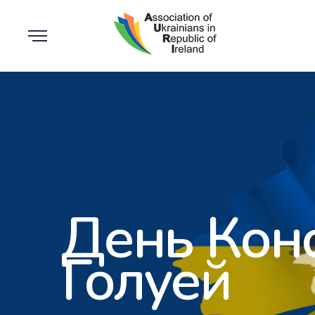
День Конс
Голуей