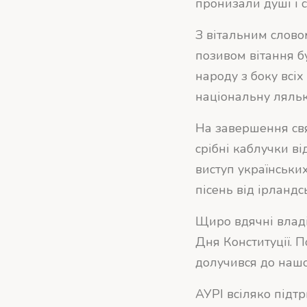
пронизали душі і 
З вітальним слово
позивом вітання б
народу з боку всіх
національну ляльк
На завершення свя
срібні каблучки ві
виступ українськи
пісень від ірландс
Щиро вдячні владі
Дня Конституції. П
долучився до нашо
АУРІ всіляко підтр