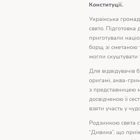
Конституції.
Українська громад
свято. Підготовка 
приготували націон
борщ зі сметаною 
могли скуштувати 
Для відвідувачів 
оригамі, аква-грим
з представницею м
досвідченою її сес
взяти участь у чуд
Родзинкою свята с
“Дивина”, що приїх