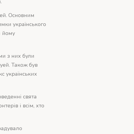
.
уей. Основним
имки українського
и йому
ми з них були
луей. Також був
кс українських
оведенні свята
нтерів і всім, хто
орадувало