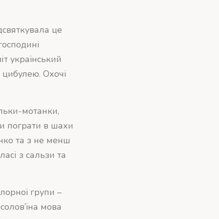
дсвяткувала це
 господині
віт український
 цибулею. Охочі
яльки-мотанки,
ли пограти в шахи
нко та з не менш
ласі з сальзи та
лорної групи –
 солов’їна мова