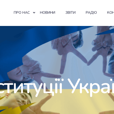
ПРО НАС
НОВИНИ
ЗВІТИ
РАДІО
КО
титуції Укра