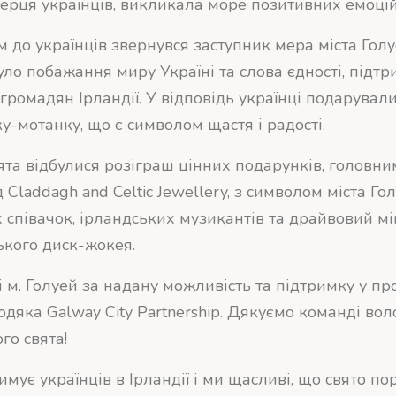
серця українців, викликала море позитивних емоцій
м до українців звернувся заступник мера міста Гол
уло побажання миру Україні та слова єдності, підтр
 громадян Ірландії. У відповідь українці подарувал
у-мотанку, що є символом щастя і радості.
та відбулися розіграш цінних подарунків, головни
д Claddagh and Celtic Jewellery, з символом міста Го
х співачок, ірландських музикантів та драйвовий мі
ького диск-жокея.
 м. Голуей за надану можливість та підтримку у пр
одяка Galway City Partnership. Дякуємо команді воло
го свята!
имує українців в Ірландії і ми щасливі, що свято п