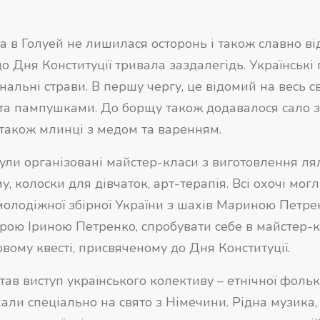
а в Голуей не лишилася осторонь і також славно ві
до Дня Конституції тривала заздалегідь. Українські
альні страви. В першу чергу, це відомий на весь с
та пампушками. До борщу також додавалося сало з
також млинці з медом та варенням.
були організовані майстер-класи з виготовлення л
у, колоски для дівчаток, арт-терапія. Всі охочі мог
олодіжної збірної України з шахів Мариною Петре
трою Іриною Петренко, спробувати себе в майстер-к
овому квесті, присвяченому до Дня Конституції.
тав виступ українського колективу – етнічної фольк
али спеціально на свято з Німечини. Рідна музика,