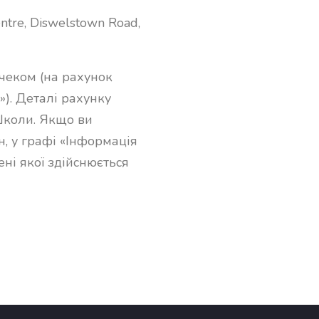
ntre,
Diswelstown Road,
чеком (на рахунок
я»). Деталі рахунку
Школи. Якщо ви
, у графі «Інформація
ені якої здійснюється