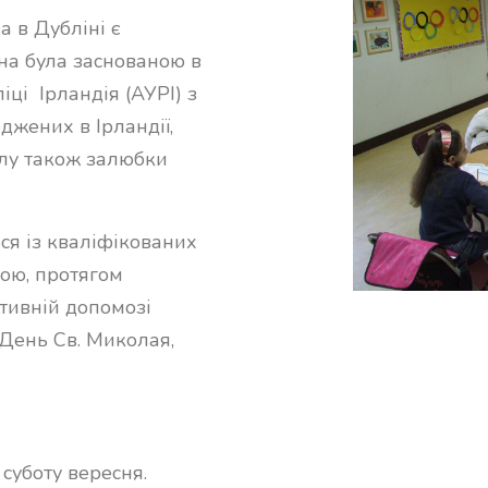
а в Дубліні є
она була заснованою в
іці Ірландія (АУРІ) з
джених в Ірландії,
колу також залюбки
ся із кваліфікованих
ою, протягом
ктивній допомозі
: День Св. Миколая,
суботу вересня.