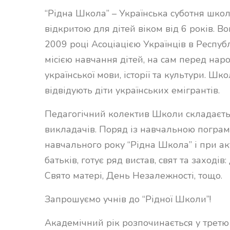
“Рідна Школа” – Українська суботня школ
відкритою для дітей віком від 6 років. В
2009 році Асоціацією Українців в Республ
місією навчання дітей, на сам перед наро
української мови, історії та культури. Ш
відвідують діти українських емігрантів.
Педагогічний колектив Школи складаєть
викладачів. Поряд із навчальною пограм
навчального року “Рідна Школа” і при а
батьків, готує ряд вистав, свят та заходів
Свято матері, День Незалежності, тощо.
Запрошуємо учнів до “Рідної Школи”!
Академічний рік розпочинається у третю 