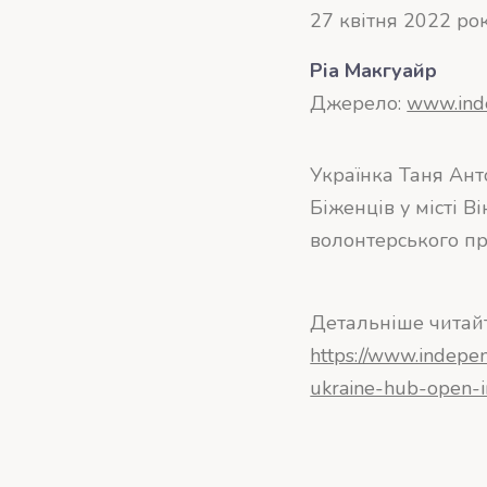
27 квітня 2022 ро
Ріа Макгуайр
Джерело:
www.ind
Українка Таня Ант
Біженців у місті В
волонтерського пр
Детальніше читай
https://www.indepe
ukraine-hub-open-