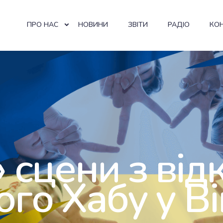
ПРО НАС
НОВИНИ
ЗВІТИ
РАДІО
КО
» сцени з від
ого Хабу у В