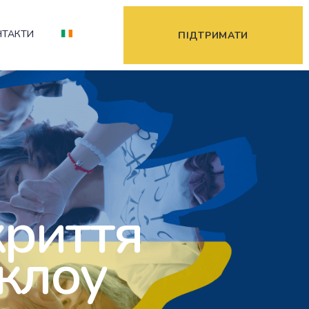
НТАКТИ
ПІДТРИМАТИ
криття
іклоу