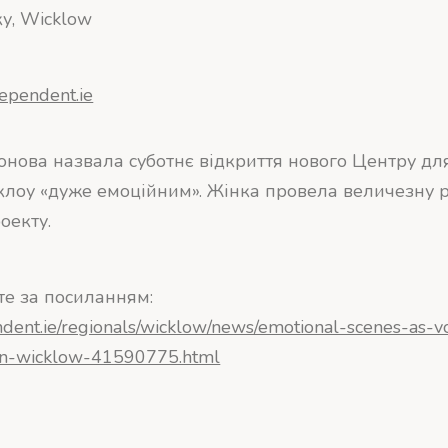
ку, Wicklow
ependent.ie
онова назвала суботнє відкриття нового Центру дл
іклоу «дуже емоційним». Жінка провела величезну р
оекту.
те за посиланням:
ndent.ie/regionals/wicklow/news/emotional-scenes-as-v
in-wicklow-41590775.html