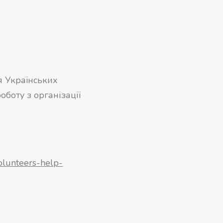
я Українських
оботу з організації
olunteers-help-