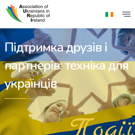
Підтримка друзів і
партнерів: техніка для
українців
Події