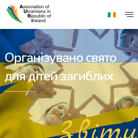
Організувано свято
для дітей загиблих
Звіти