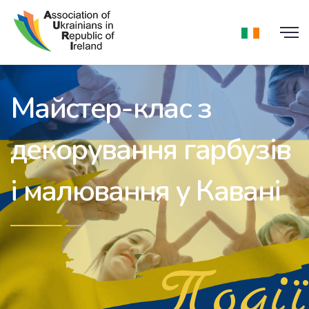
Майстер-клас з
декорування гарбузів
і малювання у Кавані
Події