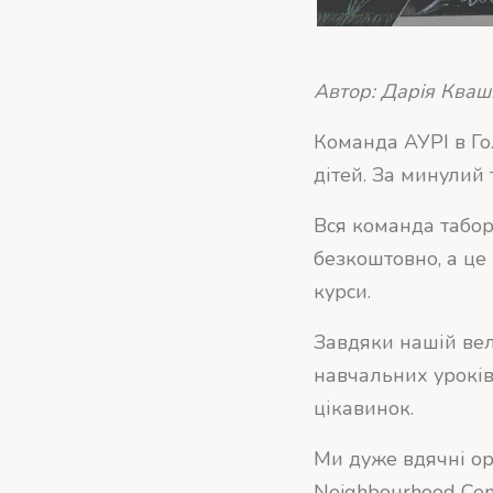
Автор: Дарія Ква
Команда АУРІ в Го
дітей. За минулий 
Вся команда табор
безкоштовно, а це
курси.
Завдяки нашій вел
навчальних уроків
цікавинок.
Ми дуже вдячні орга
Neighbourhood Cen