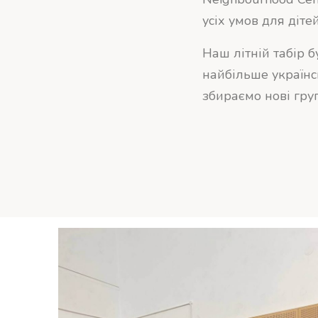
усіх умов для дітей
Наш літній табір 
найбільше українсь
збираємо нові груп