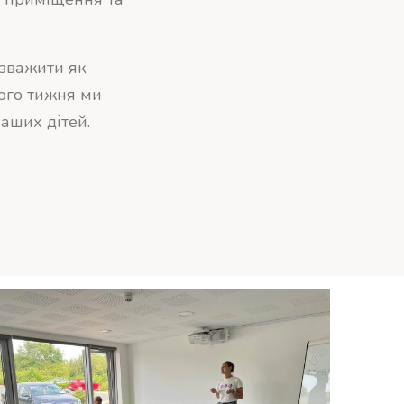
озважити як
ного тижня ми
наших дітей.