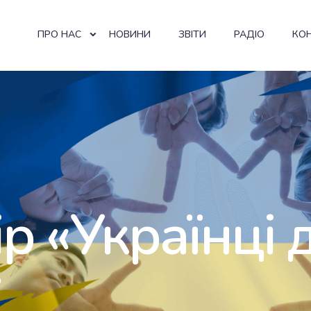
ПРО НАС
НОВИНИ
ЗВІТИ
РАДІО
КО
ір «Українці 
»