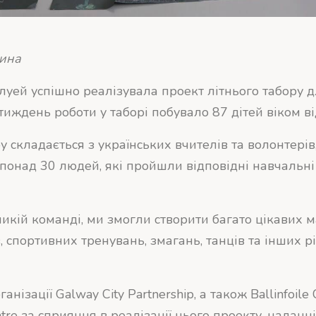
шина
луей успішно реалізувала проект літнього табору д
тиждень роботи у таборі побувало 87 дітей віком від
у складається з українських вчителів та волонтерів
 понад 30 людей, які пройшли відповідні навчальні 
икій команді, ми змогли створити багато цікавих м
, спортивних тренувань, змагань, танців та інших р
нізації Galway City Partnership, а також Ballinfoile 
tre за сприяння в реалізації цього проекту, надан