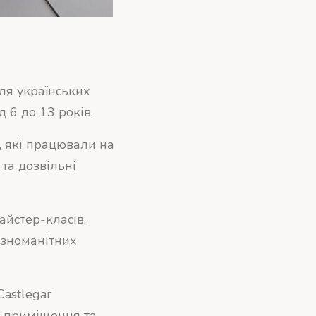
ля українських
 6 до 13 років.
, які працювали на
та дозвільні
айстер-класів,
ізноманітних
Castlegar
ні приміщення та