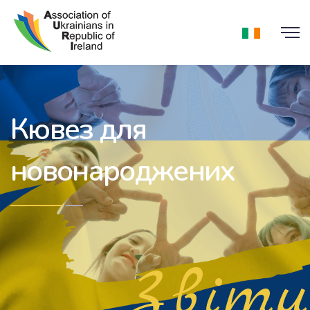
Кювез для
новонароджених
Звіти