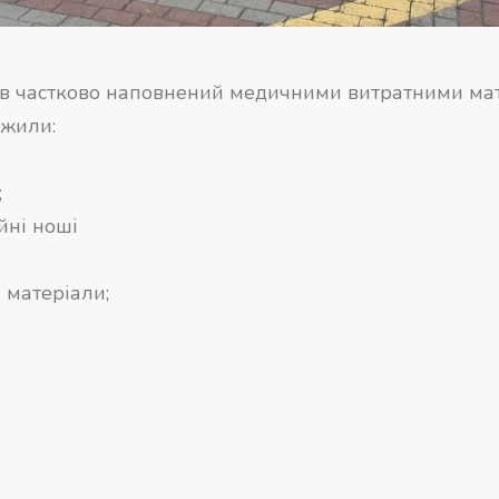
ав частково наповнений медичними витратними ма
ажили:
;
йні ноші
 матеріали;