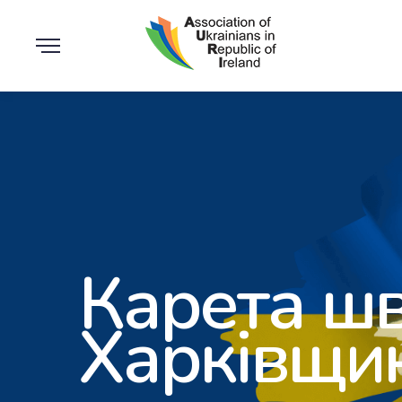
Карета шв
Харківщи