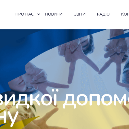
ПРО НАС
НОВИНИ
ЗВІТИ
РАДІО
КО
идкої допом
ну