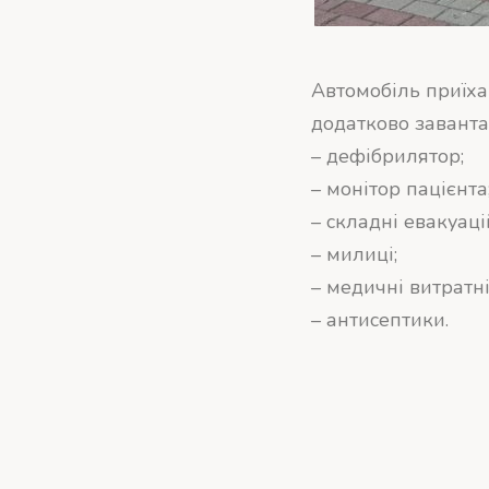
Автомобіль приїх
додатково завант
– дефібрилятор;
– монітор пацієнта
– складні евакуаці
– милиці;
– медичні витратні
– антисептики.