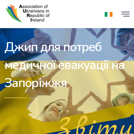
Джип для потреб
медичної евакуації на
Запоріжжя
Звіти