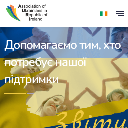
Допомагаємо тим, хто
потребує нашої
підтримки
Звіти