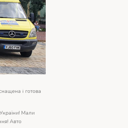
снащена і готова
 України! Мали
ння! Авто