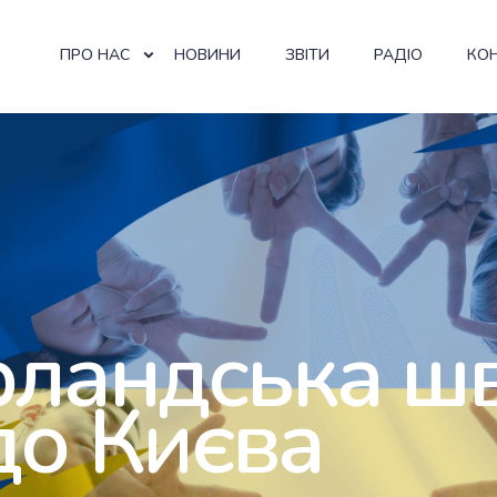
ПРО НАС
НОВИНИ
ЗВІТИ
РАДІО
КО
рландська ш
до Києва