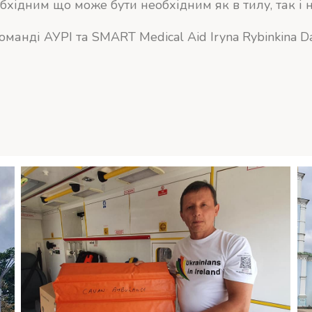
бхідним що може бути необхідним як в тилу, так і н
манді АУРІ та SMART Medical Aid Iryna Rybinkina D