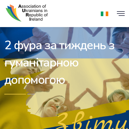
2 фура за тиждень з
гуманітарною
допомогою
Звіти